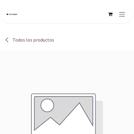
Ir al contenido
Todos los productos