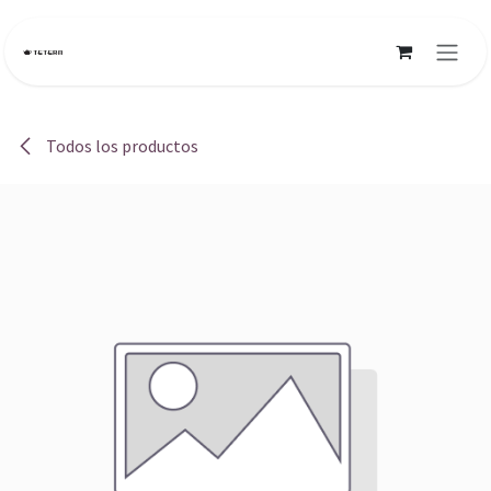
Ir al contenido
Todos los productos