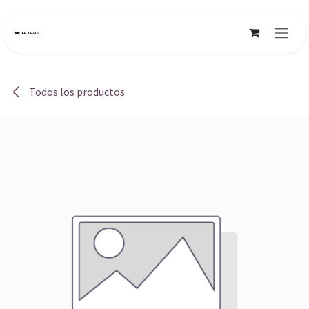
Ir al contenido
Todos los productos