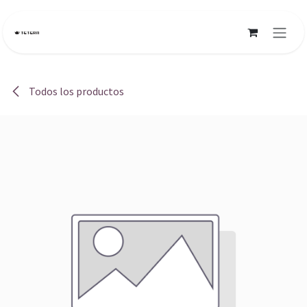
Ir al contenido
Todos los productos