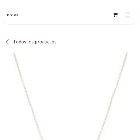
Ir al contenido
Todos los productos