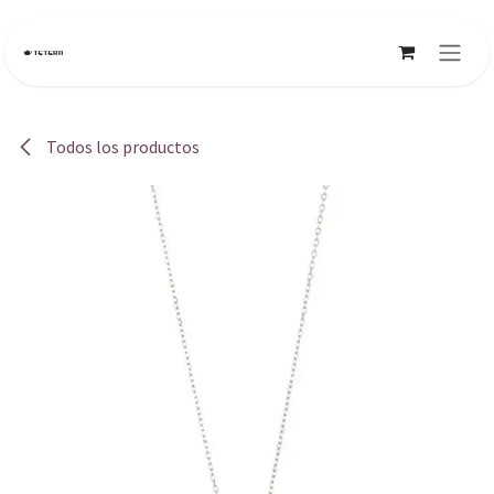
Ir al contenido
Todos los productos