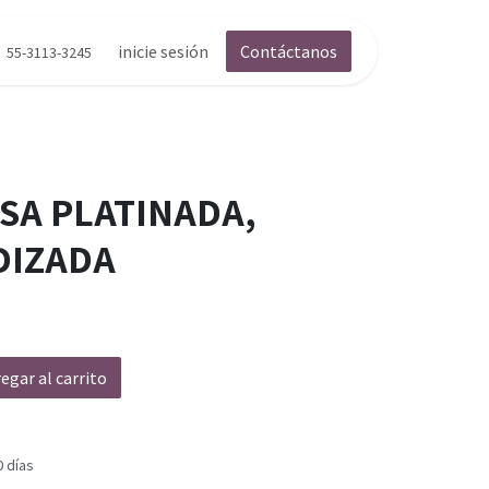
inicie sesión
Contáctanos
55-3113-3245
SA PLATINADA,
DIZADA
egar al carrito
0 días