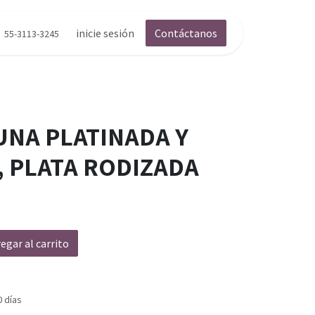
inicie sesión
Contáctanos
55-3113-3245
UNA PLATINADA Y
, PLATA RODIZADA
egar al carrito
0 días