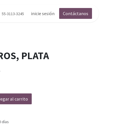
inicie sesión
Contáctanos
55-3113-3245
ROS, PLATA
A
egar al carrito
0 días