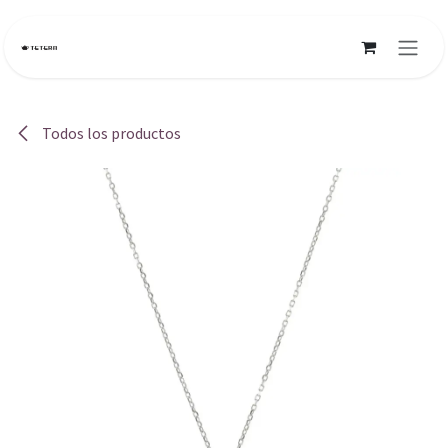
Ir al contenido
Todos los productos