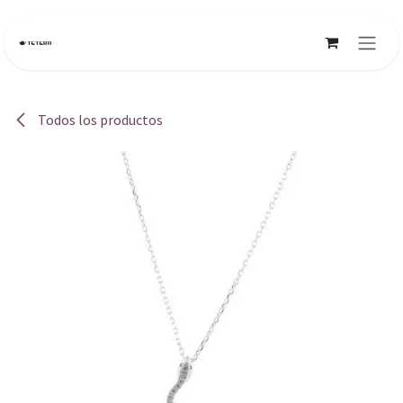
Ir al contenido
Todos los productos