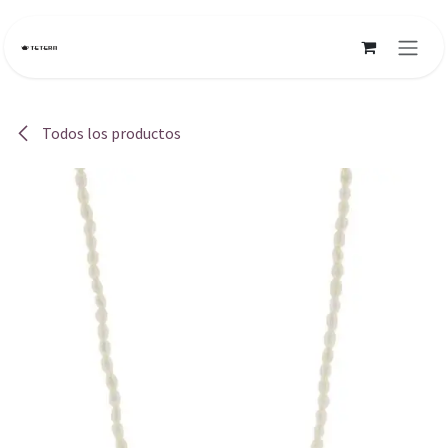
Ir al contenido
Todos los productos