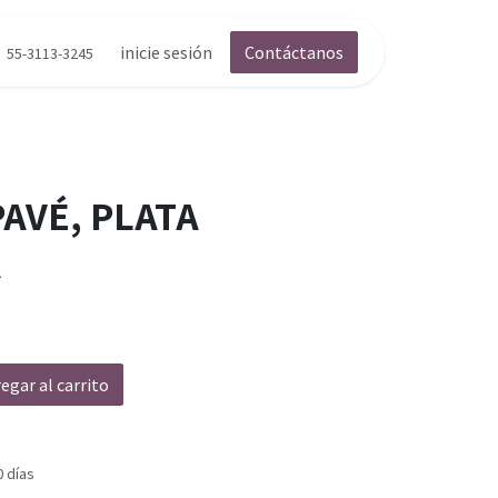
inicie sesión
Contáctanos
55-3113-3245
AVÉ, PLATA
A
egar al carrito
0 días