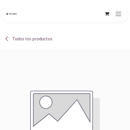
Ir al contenido
Todos los productos