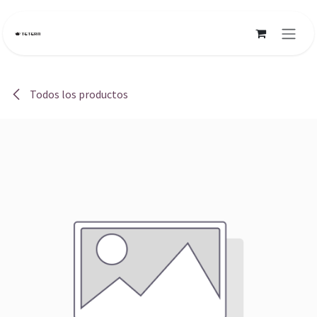
Ir al contenido
Todos los productos