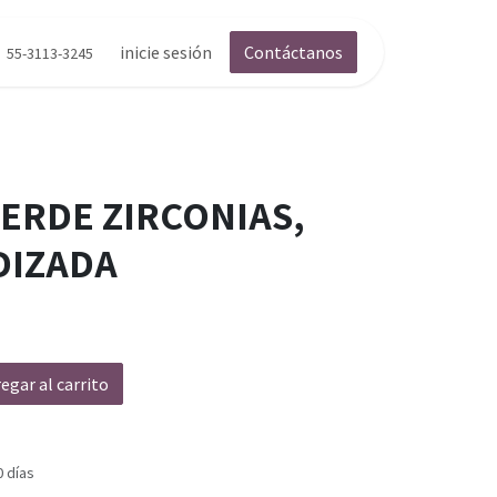
inicie sesión
Contáctanos
55-3113-3245
VERDE ZIRCONIAS,
DIZADA
egar al carrito
0 días