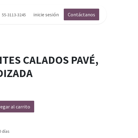
inicie sesión
Contáctanos
55-3113-3245
NTES CALADOS PAVÉ,
DIZADA
egar al carrito
0 días