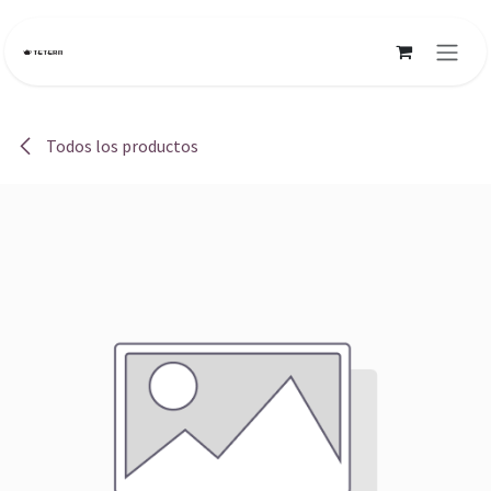
Ir al contenido
Todos los productos