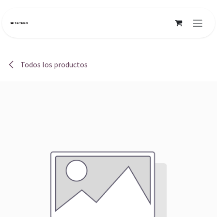
Ir al contenido
Todos los productos