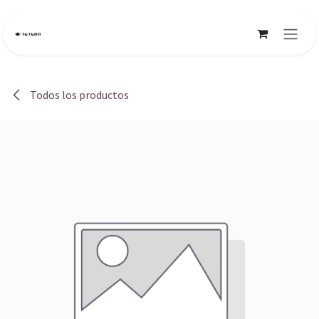
Ir al contenido
Todos los productos