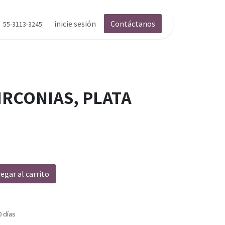
inicie sesión
Contáctanos
55-3113-3245
IRCONIAS, PLATA
egar al carrito
0 días