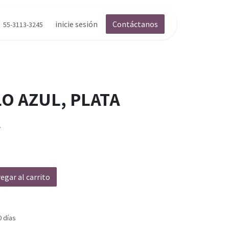
inicie sesión
Contáctanos
55-3113-3245
O AZUL, PLATA
A
egar al carrito
0 días