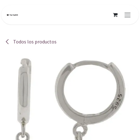
Ir al contenido
Todos los productos