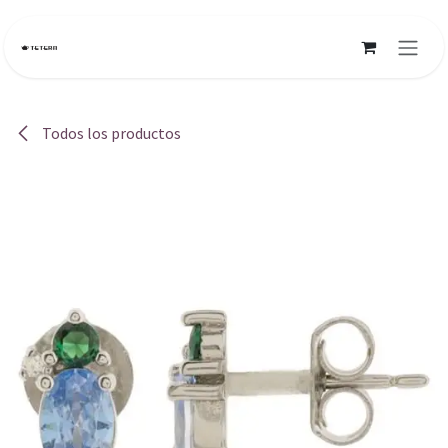
Ir al contenido
Todos los productos