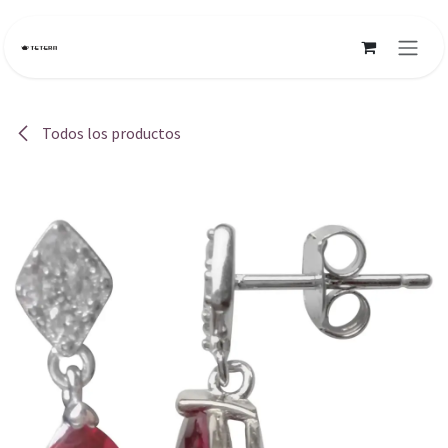
Ir al contenido
Todos los productos