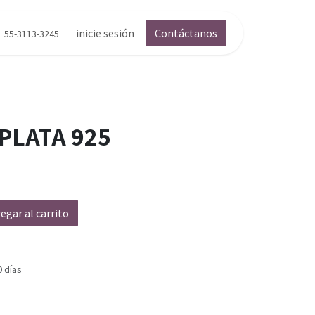
inicie sesión
Contáctanos
55-3113-3245
 PLATA 925
egar al carrito
0 días