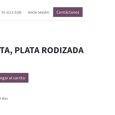
inicie sesión
Contáctanos
55-3113-3245
TA, PLATA RODIZADA
egar al carrito
0 días