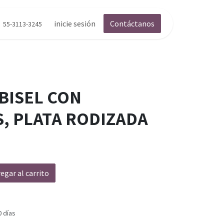
inicie sesión
Contáctanos
55-3113-3245
BISEL CON
S, PLATA RODIZADA
egar al carrito
0 días