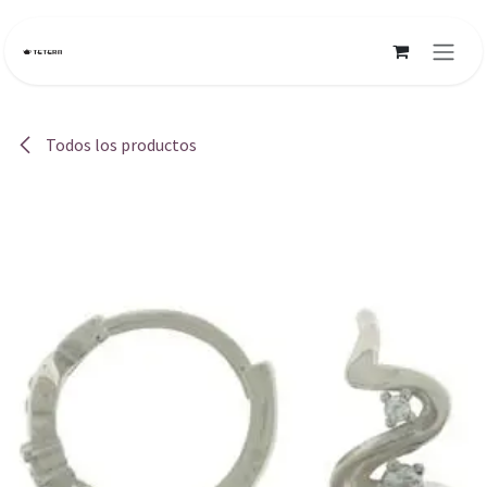
Ir al contenido
Todos los productos