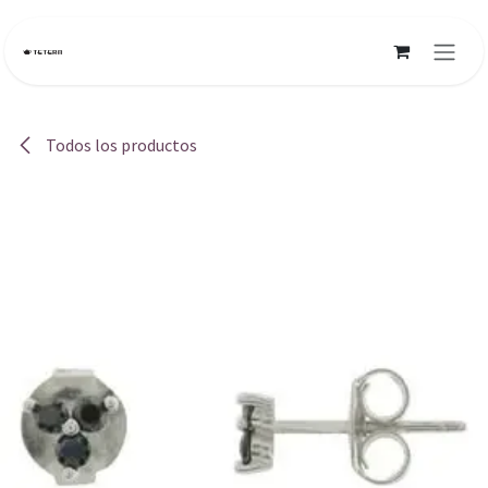
Ir al contenido
Todos los productos