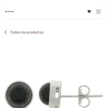
Ir al contenido
Todos los productos