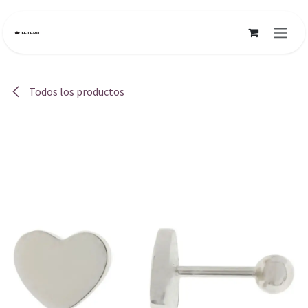
Ir al contenido
Todos los productos