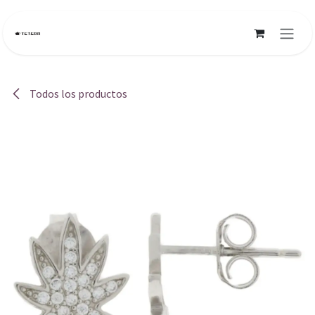
Ir al contenido
Todos los productos