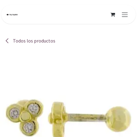
Ir al contenido
Todos los productos