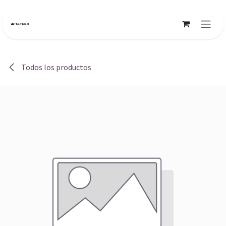
Ir al contenido
Todos los productos