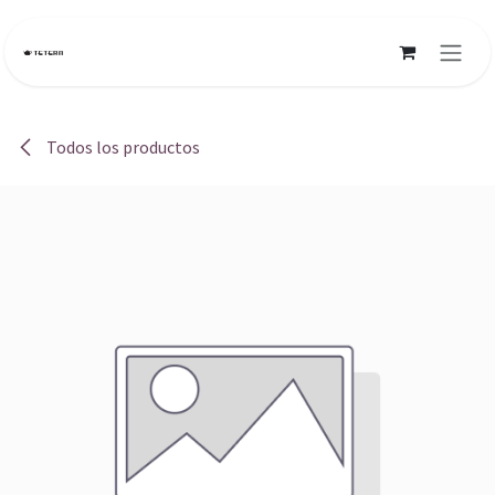
Ir al contenido
Todos los productos