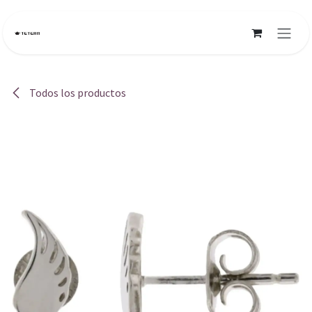
Ir al contenido
Todos los productos