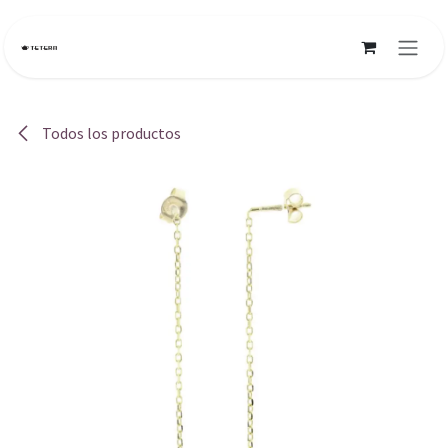
Ir al contenido
Todos los productos