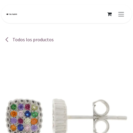
Ir al contenido
Todos los productos