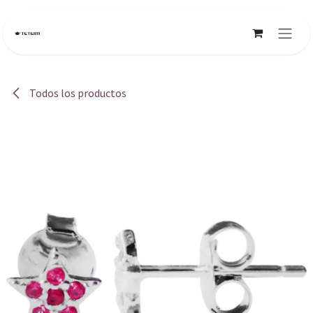
Ir al contenido
Todos los productos