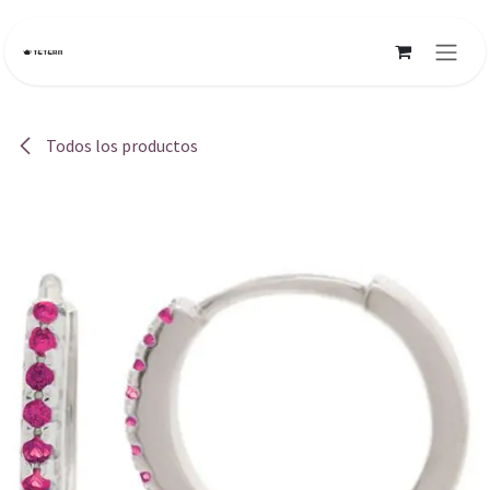
Ir al contenido
Todos los productos