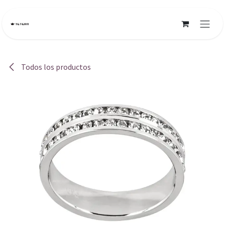
Ir al contenido
Todos los productos