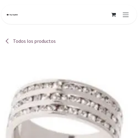
Ir al contenido
Todos los productos