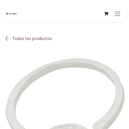
Ir al contenido
Todos los productos