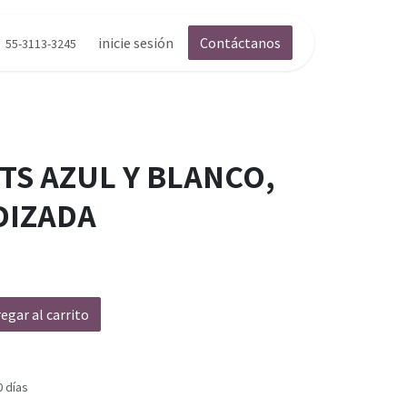
inicie sesión
Contáctanos
55-3113-3245
TS AZUL Y BLANCO,
DIZADA
egar al carrito
0 días