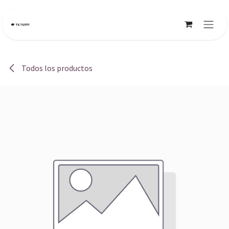
Ir al contenido
Todos los productos