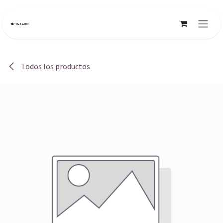
Ir al contenido
Todos los productos