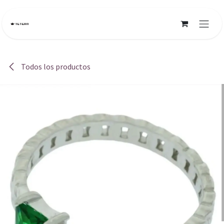
Ir al contenido
Todos los productos