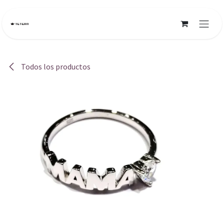
Ir al contenido
Todos los productos