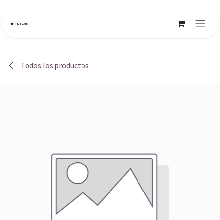
Ir al contenido
Todos los productos